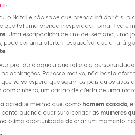
LIE
·
u o Natal e não sabe que prenda irá dar à sua 
e que tal uma prenda inesperada, romântica e í
te
! Uma escapadinha de fim-de-semana, uma joi
, pode ser uma oferta inesquecível que o fará g
te
.
a prenda é aquela que reflete a personalidade 
uas aspirações. Por esse motivo, não basta ofere
 que só se espera que sejam os pais ou os avós 
 com dinheiro, um cartão de oferta de uma marca
a acredite mesmo que, como
homem casado
, 
m conta quando quer surpreender as
mulheres qu
ma ótima oportunidade de criar um momento ine