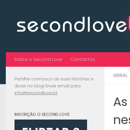
Skip to content
Sobre o Second Love
Contactos
GERAL
Partilhe connosco as suas histórias e
dicas no blog! Envie email para
info@secondlove.pt
As
ne
INSCRIÇÃO O SECOND LOVE