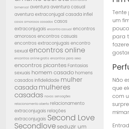
aventura
aventura casual
bimensal
Tente 
aventura extraconjugal
casada infiel
um fim
casos
casos amorosos casados
pouco
extraconjugais
encontros
encontro casual
para 
amorosos
encontros casuais
encontros extraconjugais
encontro
fazer
encontros online
sexual
gostar
encontros online gratis
encontros para sexo
encontros picantes
Perf
Fantasias
homem casado
sexuais
homens
mulher
Não e
casados
infidelidade
mulheres
casada
que el
casadas
com um
novas sensações
relacionamento
surpre
relacionamento aberto
extraconjugais
relações
mimar
Second Love
extraconjugais
Secondlove
Entrad
seduzir um