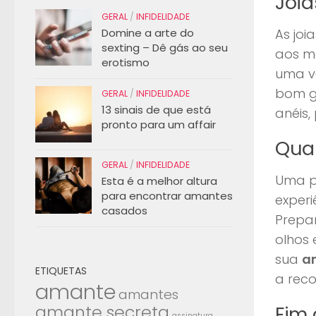
Joi
GERAL
/
INFIDELIDADE
Domine a arte do
As joi
sexting – Dê gás ao seu
aos ma
erotismo
uma v
bom g
GERAL
/
INFIDELIDADE
13 sinais de que está
anéis,
pronto para um affair
Quar
GERAL
/
INFIDELIDADE
Uma p
Esta é a melhor altura
para encontrar amantes
experi
casados
Prepa
olhos 
sua
a
ETIQUETAS
a rec
amante
amantes
amante secreta
Fim
assinatura