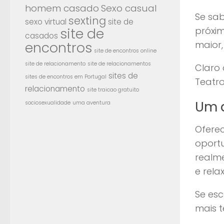
homem casado
Sexo casual
Se sa
sexting
sexo virtual
site de
site de
próxim
casados
encontros
maior,
site de encontros online
site de relacionamento
site de relacionamentos
Claro 
sites de
sites de encontros em Portugal
Teatro
relacionamento
site traicao gratuito
Um 
sociosexualidade
uma aventura
Ofere
oportu
realme
e rela
Se esc
mais 