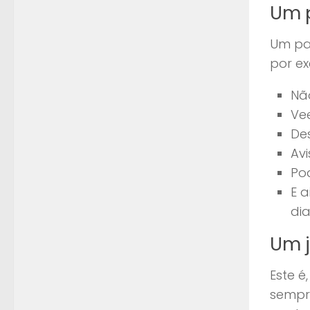
Um 
Um pas
por e
Nã
Ve
Des
Av
Pod
E 
di
Um j
Este é
sempre