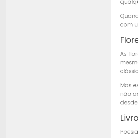
qualqu
Quando
com u
Flor
As flo
mesmo!
clássi
Mas es
não a
desde
Livr
Poesia