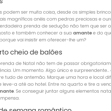
as
as podem ser muita coisa, desde os simples brinco
is magníficos anéis com pedras preciosas e ouro
erdadeira prenda de sedução não tem que ser o
osto e também conhecer a sua
amante
e do qu
 porque vai insistir em oferecer-lhe um?
to cheio de balões
renda de Natal não tem de passar obrigatoriame
ência. Um momento. Algo único e surpreendente…
re tudo de antemão. Marque uma hora e local dif
e leve-a até ao hotel. Entre no quarto e tire a v
mante
. Se conseguir juntar alguns elementos nata
ompensa.
 de semana romântico