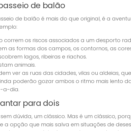
passeio de balão
seio de balão é mais do que original, é a aventu
xemplo:
o correm os riscos associados a um desporto rad
em as formas dos campos, os contornos, as core
cobrem lagos, ribeiras e riachos.
istam animais.
em ver as ruas das cidades, vilas ou aldeias, qu
ainda poderão gozar ambos o ritmo mais lento 
a-a-dia.
antar para dois
, sem dúvida, um clássico. Mas é um clássico, por
 a opção que mais salva em situações de desespe