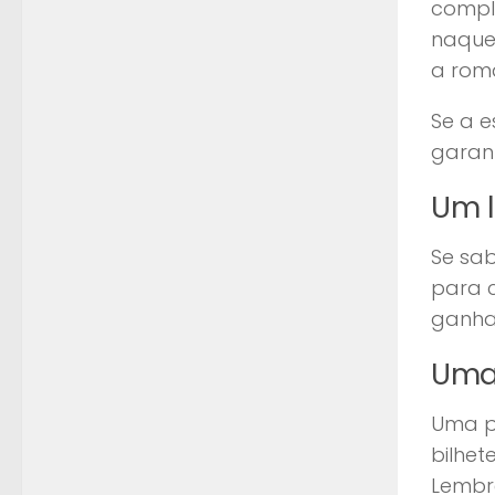
compl
naquel
a rom
Se a e
garan
Um l
Se sab
para c
ganha
Uma 
Uma pr
bilhet
Lembr