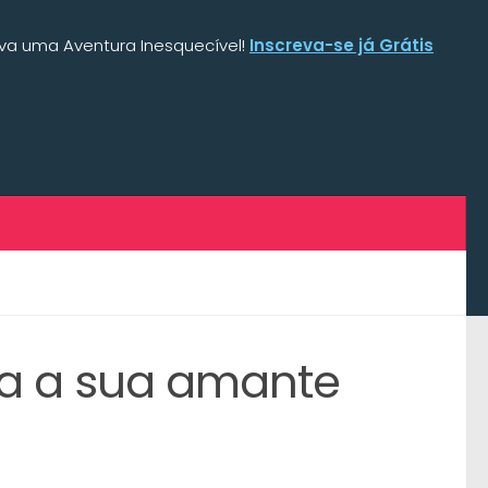
iva uma Aventura Inesquecível!
Inscreva-se já Grátis
ra a sua amante