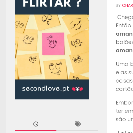
BY
CHAR
Chego
Então 
aman
balões
aman
Uma bo
e as s
coisas
cartão
Embor
ter e
são u