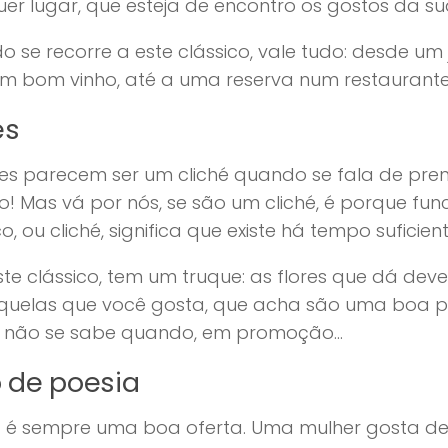
er lugar, que esteja de encontro os gostos da s
 se recorre a este clássico, vale tudo: desde um 
m bom vinho, até a uma reserva num restaurante
es
res parecem ser um cliché quando se fala de pre
 Mas vá por nós, se são um cliché, é porque fun
co, ou cliché, significa que existe há tempo sufici
te clássico, tem um truque: as flores que dá de
quelas que você gosta, que acha são uma boa pre
 não se sabe quando, em promoção…
o de poesia
 é sempre uma boa oferta. Uma mulher gosta de p