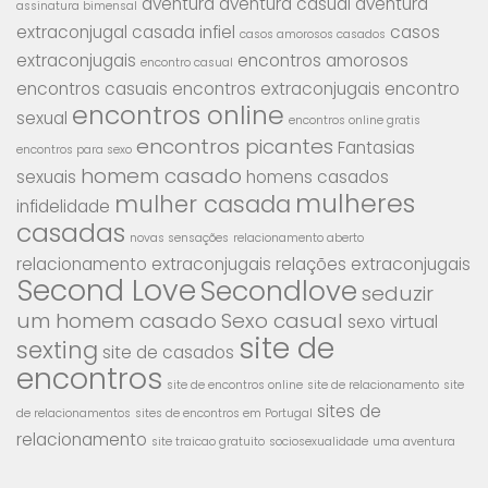
aventura
aventura casual
aventura
assinatura bimensal
extraconjugal
casada infiel
casos
casos amorosos casados
extraconjugais
encontros amorosos
encontro casual
encontros casuais
encontros extraconjugais
encontro
encontros online
sexual
encontros online gratis
encontros picantes
Fantasias
encontros para sexo
homem casado
sexuais
homens casados
mulheres
mulher casada
infidelidade
casadas
novas sensações
relacionamento aberto
relacionamento extraconjugais
relações extraconjugais
Second Love
Secondlove
seduzir
um homem casado
Sexo casual
sexo virtual
site de
sexting
site de casados
encontros
site de encontros online
site de relacionamento
site
sites de
de relacionamentos
sites de encontros em Portugal
relacionamento
site traicao gratuito
sociosexualidade
uma aventura