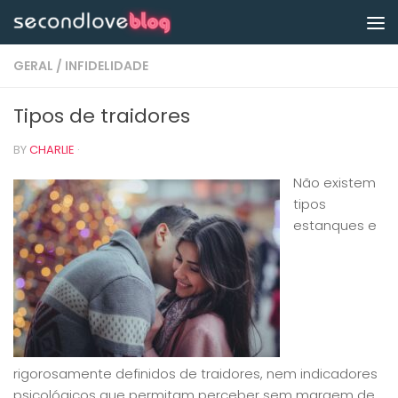
Skip to content
GERAL
/
INFIDELIDADE
Tipos de traidores
BY
CHARLIE
·
Não existem
tipos
estanques e
rigorosamente definidos de traidores, nem indicadores
psicológicos que permitam perceber sem margem de