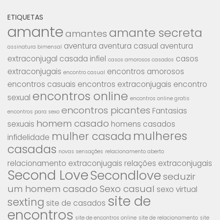
ETIQUETAS
amante
amante secreta
amantes
aventura
aventura casual
aventura
assinatura bimensal
extraconjugal
casada infiel
casos
casos amorosos casados
extraconjugais
encontros amorosos
encontro casual
encontros casuais
encontros extraconjugais
encontro
encontros online
sexual
encontros online gratis
encontros picantes
Fantasias
encontros para sexo
homem casado
sexuais
homens casados
mulheres
mulher casada
infidelidade
casadas
novas sensações
relacionamento aberto
relacionamento extraconjugais
relações extraconjugais
Second Love
Secondlove
seduzir
um homem casado
Sexo casual
sexo virtual
site de
sexting
site de casados
encontros
site de encontros online
site de relacionamento
site