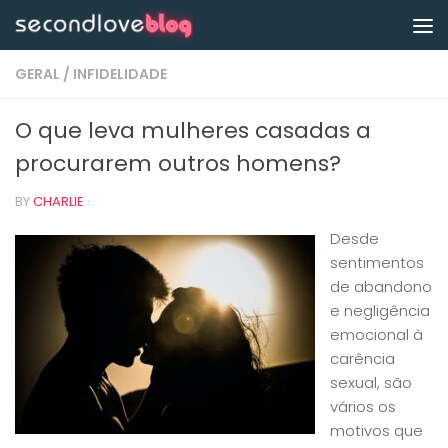
Skip to content
GERAL
/
INFIDELIDADE
O que leva mulheres casadas a
procurarem outros homens?
BY
CHARLIE
·
Desde
sentimentos
de abandono
e negligência
emocional à
carência
sexual, são
vários os
motivos que