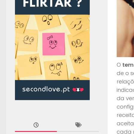
O
tem
de o 
relaç
indica
da ver
config
receit
aceita
cada r