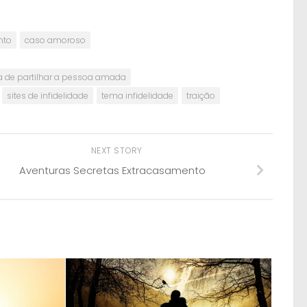
nto
caso amoroso
a de partilhar a pessoa amada
sites de infidelidade
tema infidelidade
traição
NEXT STORY
Aventuras Secretas Extracasamento