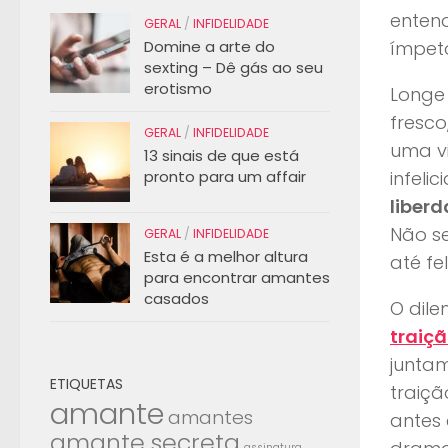
enten
GERAL
/
INFIDELIDADE
Domine a arte do
ímpet
sexting – Dê gás ao seu
erotismo
Longe 
fresco
GERAL
/
INFIDELIDADE
uma vi
13 sinais de que está
pronto para um affair
infeli
liber
Não se
GERAL
/
INFIDELIDADE
Esta é a melhor altura
até fe
para encontrar amantes
casados
O dile
traiç
juntam
ETIQUETAS
traiçã
amante
amantes
antes
amante secreta
assinatura