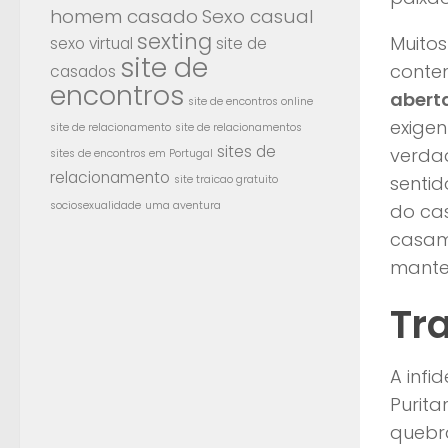
homem casado
Sexo casual
sexting
Muitos
sexo virtual
site de
site de
conte
casados
encontros
abert
site de encontros online
exige
site de relacionamento
site de relacionamentos
sites de
verda
sites de encontros em Portugal
relacionamento
sentid
site traicao gratuito
sociosexualidade
uma aventura
do cas
casam
manter
Tr
A infi
Purita
quebra