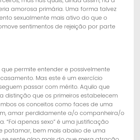
ceiros, mas nas quais, ainda assim, há a
ria amorosa primária. Uma forma talvez
ento sexualmente mais ativo do que o
romove sentimentos de rejeição por parte
o que permite entender e possivelmente
e casamento. Mas este é um exercício
nseguem passar com mérito. Aquilo que
 a distinção que os primeiros estabelecem
 ambos os conceitos como faces de uma
ssim, amar perdidamente a/o companheira/o
. “Foi apenas sexo” é uma justificação
cante patamar, bem mais abaixo de uma
se sente algo mais do que mera atração.