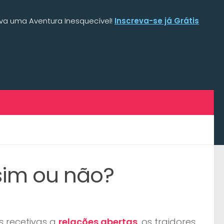
iva uma Aventura Inesquecível!
Inscreva-se já Grátis
 sim ou não?
s recetivas a
relações abertas
, os traidores