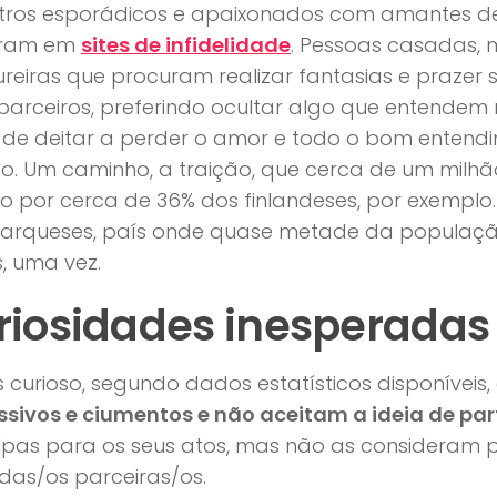
tros esporádicos e apaixonados com amantes de 
uram em
sites de infidelidade
. Pessoas casadas, 
reiras que procuram realizar fantasias e prazer
parceiros, preferindo ocultar algo que entendem 
 de deitar a perder o amor e todo o bom entendi
o. Um caminho, a traição, que cerca de um milhã
do por cerca de 36% dos finlandeses, por exempl
rqueses, país onde quase metade da população a
, uma vez.
riosidades inesperada
 curioso, segundo dados estatísticos disponíveis,
ssivos e ciumentos e não aceitam a ideia de pa
pas para os seus atos, mas não as consideram p
das/os parceiras/os.