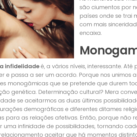
são ciumentos por n
países onde se trai
com mais sinceridade
encaixa.
Monogam
a infidelidade
é, a vários níveis, interessante. A
ser e passa a ser um acordo. Porque nos unimos
ões monogâmicas que se pretende que durem toda
ção genética. Determinação cultural? Mera conve
dade se aceitarmos as duas últimas possibilidades,
urações demográficas e diferentes ditames reli
as para as relações afetivas. Então, porque não r
r uma infinidade de possibilidades, tornando c
elacionamento aceitar que há momentos distinto