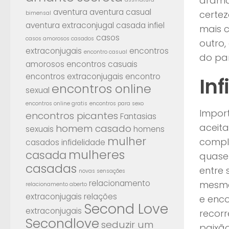
dramas
aventura
aventura casual
certe
bimensal
aventura extraconjugal
casada infiel
mais c
casos
casos amorosos casados
outro,
extraconjugais
encontros
encontro casual
do par
amorosos
encontros casuais
encontros extraconjugais
encontro
In
encontros online
sexual
encontros online gratis
encontros para sexo
Import
encontros picantes
Fantasias
aceita
homem casado
sexuais
homens
mulher
comple
casados
infidelidade
mulheres
casada
quase 
casadas
entre
novas sensações
relacionamento
mesma
relacionamento aberto
extraconjugais
relações
e enco
Second Love
extraconjugais
recorr
Secondlove
seduzir um
paixã