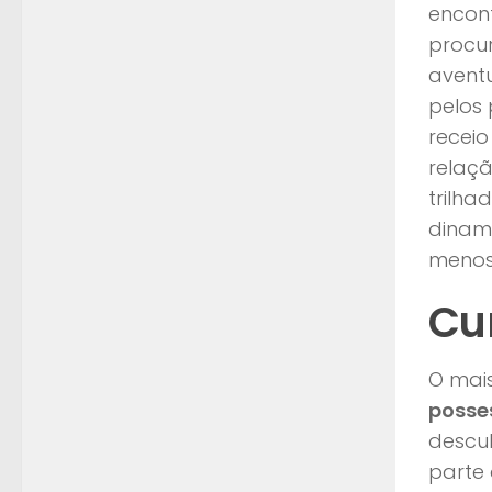
encon
proc
aventu
pelos 
receio
relaçã
trilha
dinama
menos
Cu
O mais
posse
descul
parte 