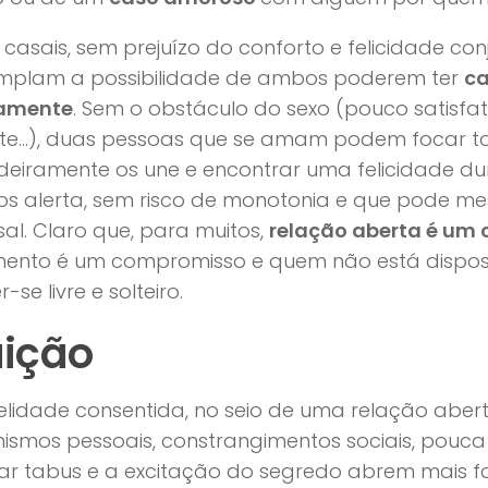
 casais, sem prejuízo do conforto e felicidade co
mplam a possibilidade de ambos poderem ter
ca
amente
. Sem o obstáculo do sexo (pouco satisfa
nte…), duas pessoas que se amam podem focar t
deiramente os une e encontrar uma felicidade 
os alerta, sem risco de monotonia e que pode me
al. Claro que, para muitos,
relação aberta é um
ento é um compromisso e quem não está dispos
-se livre e solteiro.
aição
delidade consentida, no seio de uma relação aber
nismos pessoais, constrangimentos sociais, pouc
r tabus e a excitação do segredo abrem mais fa