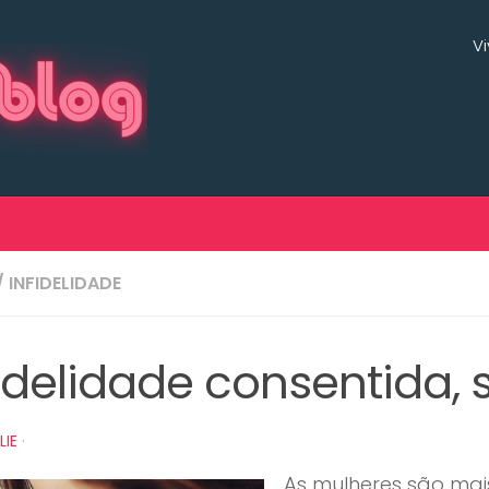
V
/
INFIDELIDADE
fidelidade consentida,
LIE
·
As mulheres são mai