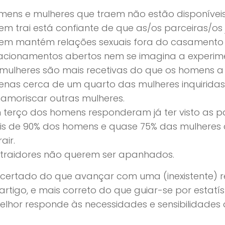
mens e mulheres que traem não estão disponíveis
m trai está confiante de que as/os parceiras/os 
em mantém relações sexuais fora do casamento a
lacionamentos abertos nem se imagina a experime
 mulheres são mais recetivas do que os homens a
enas cerca de um quarto das mulheres inquirida
namoriscar outras mulheres.
 terço dos homens responderam já ter visto as pa
is de 90% dos homens e quase 75% das mulheres 
rair.
 traidores não querem ser apanhados.
certado do que avançar com uma (inexistente) r
artigo, e mais correto do que guiar-se por estatís
lhor responde às necessidades e sensibilidades