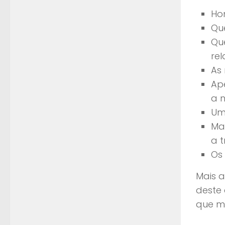
Ho
Que
Qu
re
As
Ap
a 
Um
Ma
a t
Os
Mais a
deste 
que me