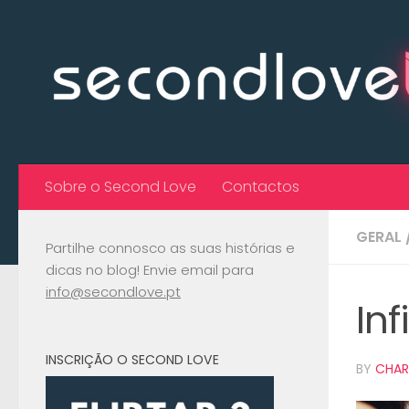
Skip to content
Sobre o Second Love
Contactos
GERAL
Partilhe connosco as suas histórias e
dicas no blog! Envie email para
info@secondlove.pt
In
INSCRIÇÃO O SECOND LOVE
BY
CHAR