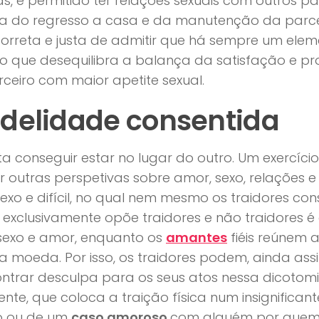
, é permitido ter relações sexuais com outros par
za do regresso a casa e da manutenção da parce
orreta e justa de admitir que há sempre um elem
 o que desequilibra a balança da satisfação e p
ceiro com maior apetite sexual.
fidelidade consentida
a conseguir estar no lugar do outro. Um exercíci
r outras perspetivas sobre amor, sexo, relações 
xo e difícil, no qual nem mesmo os traidores co
exclusivamente opõe traidores e não traidores é
 sexo e amor, enquanto os
amantes
fiéis reúnem
 moeda. Por isso, os traidores podem, ainda a
ntrar desculpa para os seus atos nessa dicotomia
ente, que coloca a traição física num insignifi
o ou de um
caso amoroso
com alguém por quem 