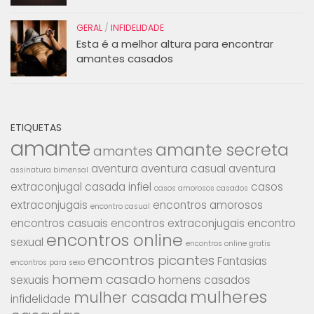
GERAL
/
INFIDELIDADE
Esta é a melhor altura para encontrar
amantes casados
ETIQUETAS
amante
amante secreta
amantes
aventura
aventura casual
aventura
assinatura bimensal
extraconjugal
casada infiel
casos
casos amorosos casados
extraconjugais
encontros amorosos
encontro casual
encontros casuais
encontros extraconjugais
encontro
encontros online
sexual
encontros online gratis
encontros picantes
Fantasias
encontros para sexo
homem casado
sexuais
homens casados
mulheres
mulher casada
infidelidade