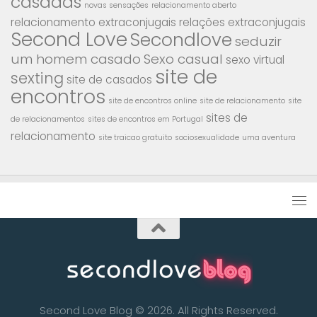
casadas
novas sensações
relacionamento aberto
relacionamento extraconjugais
relações extraconjugais
Second Love
Secondlove
seduzir
um homem casado
Sexo casual
sexo virtual
site de
sexting
site de casados
encontros
site de encontros online
site de relacionamento
site
sites de
de relacionamentos
sites de encontros em Portugal
relacionamento
site traicao gratuito
sociosexualidade
uma aventura
Second Love Blog © 2026. All Rights Reserved.