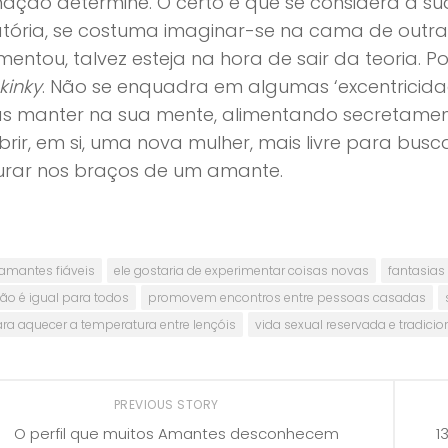
ação determine. O certo é que se considera a s
atória, se costuma imaginar-se na cama de outr
mentou, talvez esteja na hora de sair da teoria. 
kinky
. Não se enquadra em algumas ‘excentricida
s manter na sua mente, alimentando secretame
rir, em si, uma nova mulher, mais livre para busc
urar nos braços de um amante.
amantes fiáveis
ele gostaria de experimentar coisas novas
fantasias
ão é igual para todos
promovem encontros entre pessoas casadas
ra aquecer a temperatura entre lençóis
vida sexual reservada e tradicio
PREVIOUS STORY
O perfil que muitos Amantes desconhecem
1