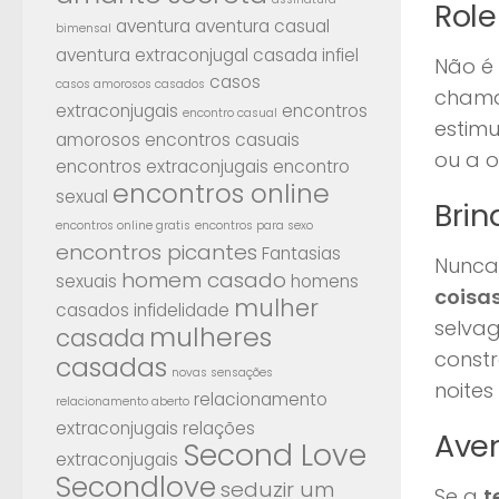
Rol
aventura
aventura casual
bimensal
aventura extraconjugal
casada infiel
Não é 
casos
casos amorosos casados
cham
extraconjugais
encontros
encontro casual
estimu
amorosos
encontros casuais
ou a o
encontros extraconjugais
encontro
encontros online
sexual
Bri
encontros online gratis
encontros para sexo
encontros picantes
Fantasias
Nunca 
homem casado
sexuais
homens
coisa
mulher
casados
infidelidade
selva
mulheres
casada
const
casadas
novas sensações
noites
relacionamento
relacionamento aberto
extraconjugais
relações
Aven
Second Love
extraconjugais
Secondlove
seduzir um
Se a
t