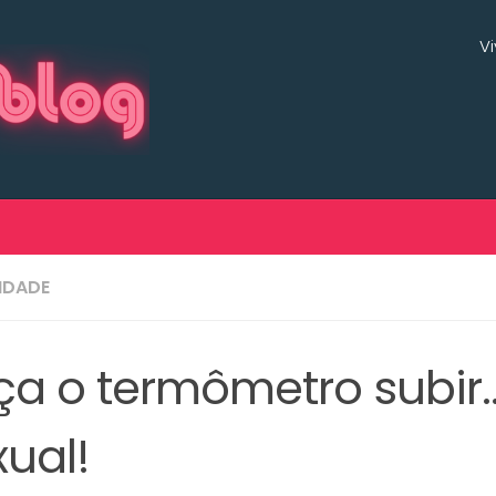
V
LIDADE
ça o termômetro subir
xual!