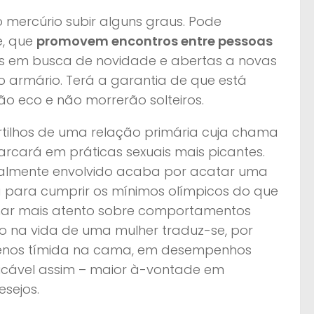
 mercúrio subir alguns graus. Pode
e, que
promovem encontros entre
pessoas
as em busca de novidade e abertas a novas
do armário. Terá a garantia de que está
ão eco e não morrerão solteiros.
ilhos de uma relação primária cuja chama
rcará em práticas sexuais mais picantes.
almente envolvido acaba por acatar uma
 para cumprir os mínimos olímpicos do que
lhar mais atento sobre comportamentos
o na vida de uma mulher traduz-se, por
menos tímida na cama, em desempenhos
plicável assim – maior à-vontade em
esejos.