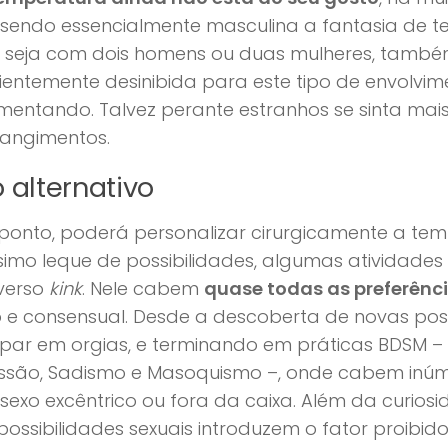
sendo essencialmente masculina a fantasia de t
, seja com dois homens ou duas mulheres, também
cientemente desinibida para este tipo de envolvi
mentando. Talvez perante estranhos se sinta mais
rangimentos.
 alternativo
ponto, poderá personalizar cirurgicamente a tem
simo leque de possibilidades, algumas atividades
iverso
kink
. Nele cabem
quase todas as preferênc
 e consensual. Desde a descoberta de novas pos
ipar em orgias, e terminando em práticas BDSM 
ssão, Sadismo e Masoquismo –, onde cabem inúme
exo excêntrico ou fora da caixa. Além da curios
possibilidades sexuais introduzem o fator proib