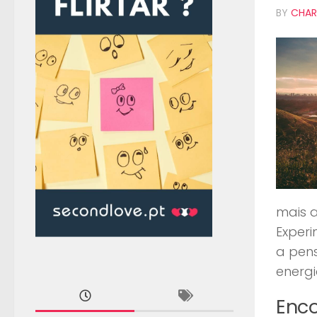
BY
CHAR
mais a
Exper
a pens
energi
Enco