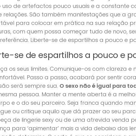
 o uso de artefactos pouco usuais e a constante 
de relações. São também manifestações que a gr
tável para colocar em prática na sua relação pr
uras, com quem possa começar tudo de novo, s
eferência. Liberte-se de espartilhos a pouco e 
rte-se de espartilhos a pouco e 
a os seus limites. Comunique-os com clareza e 
fortável. Passo a passo, acabará por sentir co
isão será sempre sua.
O sexo não é igual para to
mesma pessoa. Manter a mente aberta é a melhor 
rpo e o do seu parceiro. Seja franca quando man
lgue ou critique aquilo que dá prazer ao seu par
ça de lingerie sexy ou de uma atrevida venda para
nça para ‘apimentar’ mais a vida debaixo dos len