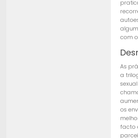
prati
recorr
autoe
alguma
com o
Desm
As prá
a tril
sexual
chamad
aument
os env
melhor
facto 
parcei