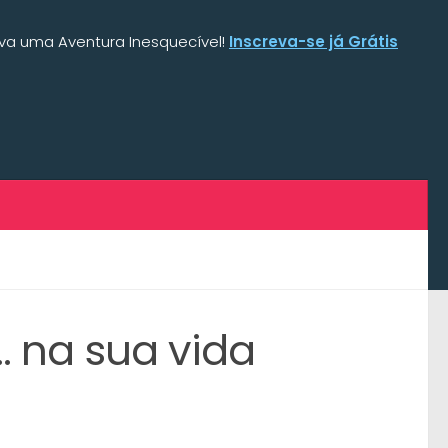
iva uma Aventura Inesquecível!
Inscreva-se já Grátis
… na sua vida