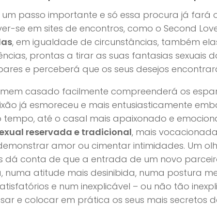
 um passo importante e só essa procura já fará o
ver-se em sites de encontros, como o Second Lov
das
, em igualdade de circunstâncias, também el
ências, prontas a tirar as suas fantasias sexuais 
pares e perceberá que os seus desejos encontrar
mem casado facilmente compreenderá os espart
xão já esmoreceu e mais entusiasticamente emba
 tempo, até o casal mais apaixonado e emocion
exual reservada e tradicional
, mais vocacionada
demonstrar amor ou cimentar intimidades. Um o
s dá conta de que a entrada de um novo parceir
, numa atitude mais desinibida, numa postura 
atisfatórios e num inexplicável – ou não tão inex
sar e colocar em prática os seus mais secretos d