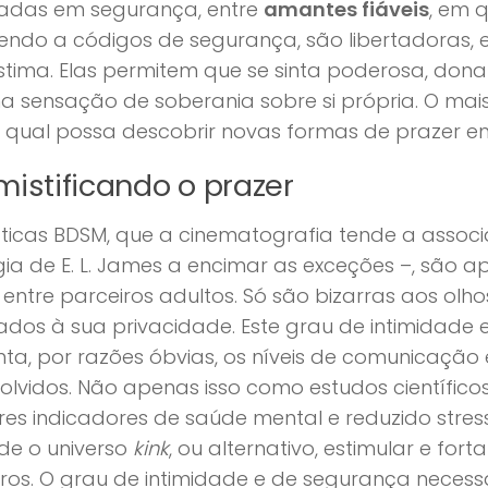
cadas em segurança, entre
amantes fiáveis
, em 
endo a códigos de segurança, são libertadoras, 
stima. Elas permitem que se sinta poderosa, don
 sensação de soberania sobre si própria. O mais 
 qual possa descobrir novas formas de prazer e
istificando o prazer
ticas BDSM, que a cinematografia tende a associ
ogia de E. L. James a encimar as exceções –, são
 entre parceiros adultos. Só são bizarras aos ol
os à sua privacidade. Este grau de intimidade 
a, por razões óbvias, os níveis de comunicação 
olvidos. Não apenas isso como estudos científi
es indicadores de saúde mental e reduzido stress
de o universo
kink
, ou alternativo, estimular e fort
ros. O grau de intimidade e de segurança necess