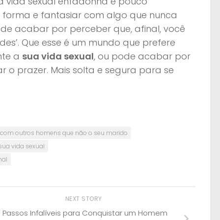
ua vida sexual enfadonha e pouco
a forma e fantasiar com algo que nunca
Pode acabar por perceber que, afinal, você
des’. Que esse é um mundo que prefere
nte a
sua vida sexual
, ou pode acabar por
ar o prazer. Mais solta e segura para se
 com outros homens que não o seu marido
sua vida sexual
nal
NEXT STORY
3 Passos Infalíveis para Conquistar um Homem