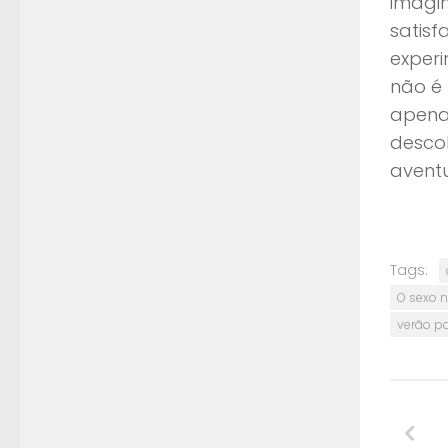
imagin
satisf
experi
não é
apena
descob
avent
Tags:
O sexo n
verão pa