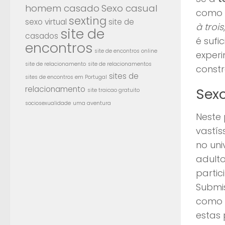
homem casado
Sexo casual
como 
sexting
sexo virtual
site de
à trois
site de
casados
é sufi
encontros
site de encontros online
experi
site de relacionamento
site de relacionamentos
const
sites de
sites de encontros em Portugal
relacionamento
Sexo
site traicao gratuito
sociosexualidade
uma aventura
Neste 
vastís
no un
adulto
partic
Submi
como s
estas 