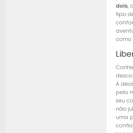
dois
,
tipo 
confor
avent
como r
Libe
Conheç
descon
A dec
pela 
seu co
não ju
uma pe
confia