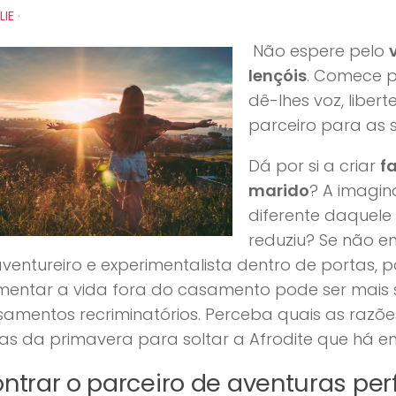
LIE
·
Não espere pelo
lençóis
. Comece po
dê-lhes voz, libe
parceiro para as 
Dá por si a criar
f
marido
? A imagin
diferente daquel
reduziu? Se não e
ventureiro e experimentalista dentro de portas,
imentar a vida fora do casamento pode ser mais 
amentos recriminatórios. Perceba quais as razõe
as da primavera para soltar a Afrodite que há em
ntrar o parceiro de aventuras per