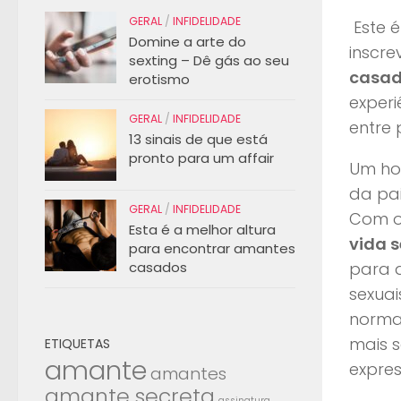
GERAL
/
INFIDELIDADE
Este é
Domine a arte do
inscre
sexting – Dê gás ao seu
casa
erotismo
experi
GERAL
/
INFIDELIDADE
entre 
13 sinais de que está
pronto para um affair
Um ho
da pai
GERAL
/
INFIDELIDADE
Com o
Esta é a melhor altura
vida s
para encontrar amantes
casados
para 
sexuai
norma
mais s
ETIQUETAS
amante
expres
amantes
amante secreta
assinatura