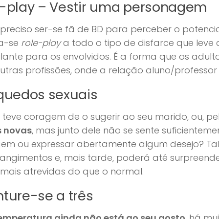
e-play – Vestir uma personagem
preciso ser-se fã de BD para perceber o potenci
a-se
role-play
a todo o tipo de disfarce que leve
lante para os envolvidos. É a forma que os adult
utras profissões, onde a relação aluno/professo
nquedos sexuais
teve coragem de o sugerir ao seu marido, ou, pel
s novas
, mas junto dele não se sente suficienteme
gem ou expressar abertamente algum desejo? Tal
rangimentos e, mais tarde, poderá até surpreend
 mais atrevidas do que o normal.
ture-se a três
emperatura ainda não está ao seu gosto
, há mu