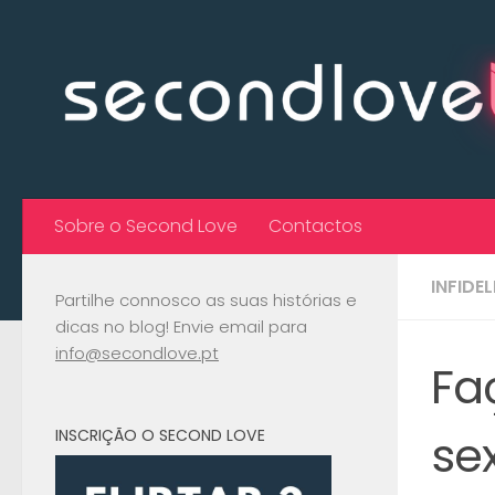
Skip to content
Sobre o Second Love
Contactos
INFIDE
Partilhe connosco as suas histórias e
dicas no blog! Envie email para
info@secondlove.pt
Fa
se
INSCRIÇÃO O SECOND LOVE