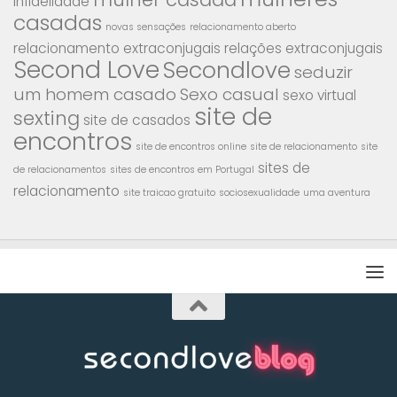
infidelidade
casadas
novas sensações
relacionamento aberto
relacionamento extraconjugais
relações extraconjugais
Second Love
Secondlove
seduzir
um homem casado
Sexo casual
sexo virtual
site de
sexting
site de casados
encontros
site de encontros online
site de relacionamento
site
sites de
de relacionamentos
sites de encontros em Portugal
relacionamento
site traicao gratuito
sociosexualidade
uma aventura