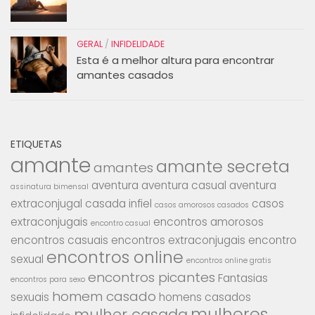
GERAL
/
INFIDELIDADE
Esta é a melhor altura para encontrar
amantes casados
ETIQUETAS
amante
amante secreta
amantes
aventura
aventura casual
aventura
assinatura bimensal
extraconjugal
casada infiel
casos
casos amorosos casados
extraconjugais
encontros amorosos
encontro casual
encontros casuais
encontros extraconjugais
encontro
encontros online
sexual
encontros online gratis
encontros picantes
Fantasias
encontros para sexo
homem casado
sexuais
homens casados
mulheres
mulher casada