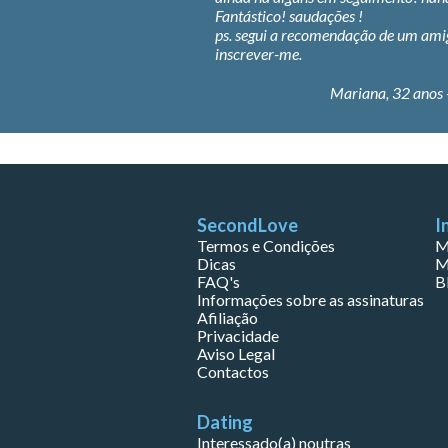
dações !
João, 45 anos
comendação de um amigo ao
Mariana, 32 anos -
Lisboa
SecondLove
I
Termos e Condições
M
Dicas
M
FAQ's
B
Informações sobre as assinaturas
Afiliação
Privacidade
Aviso Legal
Contactos
Dating
Interessado(a) noutras