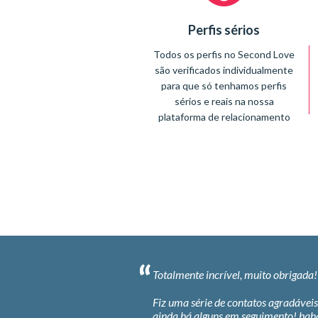
Perfis sérios
Todos os perfis no Second Love
são verificados individualmente
para que só tenhamos perfis
sérios e reais na nossa
plataforma de relacionamento
ível, muito obrigada!
O Secondlove é fantástico. Tive que 
algum esforço, mas resultou e encont
minha parceira SL.
 contatos agradáveis ​​e
 em seguimento! hahaha ....