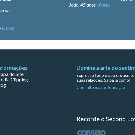
 -
Porto
Fantást
Ana, 43 anos -
Coimbra
ps. seg
inscrev
nformações
Domine a arte do sextin
apa do Site
Expresse todo o seu erotismo, 
edia Clipping
suas relações. Saiba já como!
log
Consulte mais informação
Recorde o Second Lo