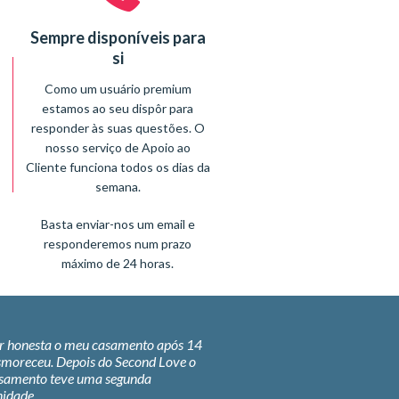
Sempre disponíveis para
si
Como um usuário premium
estamos ao seu dispôr para
responder às suas questões. O
nosso serviço de Apoio ao
Cliente funciona todos os dias da
semana.
Basta enviar-nos um email e
responderemos num prazo
máximo de 24 horas.
nte incrível, muito obrigada!
O Secondlove é fantástico. T
algum esforço, mas resultou 
minha parceira SL.
 série de contatos agradáveis ​​e
á alguns em seguimento! hahaha ....