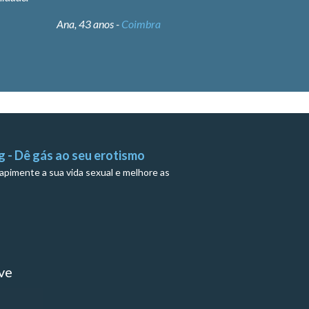
ico! saudações !
João,
ui a recomendação de um amigo ao
er-me.
Mariana, 32 anos -
Lisboa
g - Dê gás ao seu erotismo
apimente a sua vida sexual e melhore as
ve