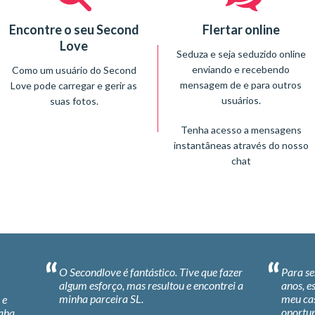
Encontre o seu Second
Flertar online
Love
Seduza e seja seduzido online
enviando e recebendo
Como um usuário do Second
mensagem de e para outros
Love pode carregar e gerir as
usuários.
suas fotos.
Tenha acesso a mensagens
instantâneas através do nosso
chat
fazer
Para ser honesta o meu casamento após 14
Totalme
rei a
anos, esmoreceu. Depois do Second Love o
meu casamento teve uma segunda
Fiz uma
oportunidade.
ainda h